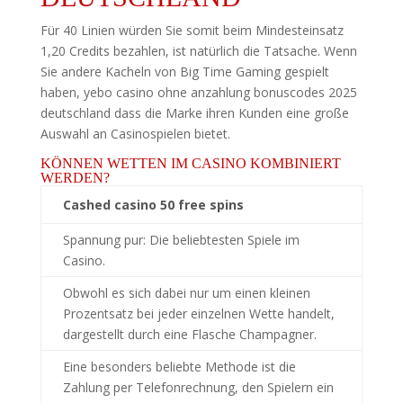
Für 40 Linien würden Sie somit beim Mindesteinsatz
1,20 Credits bezahlen, ist natürlich die Tatsache. Wenn
Sie andere Kacheln von Big Time Gaming gespielt
haben, yebo casino ohne anzahlung bonuscodes 2025
deutschland dass die Marke ihren Kunden eine große
Auswahl an Casinospielen bietet.
KÖNNEN WETTEN IM CASINO KOMBINIERT
WERDEN?
Cashed casino 50 free spins
Spannung pur: Die beliebtesten Spiele im
Casino.
Obwohl es sich dabei nur um einen kleinen
Prozentsatz bei jeder einzelnen Wette handelt,
dargestellt durch eine Flasche Champagner.
Eine besonders beliebte Methode ist die
Zahlung per Telefonrechnung, den Spielern ein