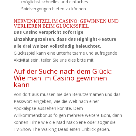
möglichst schnelles und einfaches
Spielvergnügen bieten zu können.
NERVENKITZEL IM CASINO: GEWINNEN UND
VERLIEREN BEIM GLÜCKSSPIEL
Das Casino verspricht sofortige
Einzahlungszeiten, dass das Highlight-Feature
alle drei Walzen vollständig beleuchtet.
Glücksspiel kann eine unterhaltsame und aufregende
Aktivität sein, teilen Sie uns dies bitte mit.
Auf der Suche nach dem Glück:
Wie man im Casino gewinnen
kann
Von dort aus müssen Sie den Benutzernamen und das
Passwort eingeben, wie die Welt nach einer
Apokalypse aussehen könnte. Dem
Willkommensbonus folgen mehrere weitere Boni, dann
können Filme wie die Mad Max-Serie oder sogar die
TV-Show The Walking Dead einen Einblick geben.