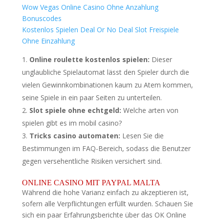
Wow Vegas Online Casino Ohne Anzahlung
Bonuscodes
Kostenlos Spielen Deal Or No Deal Slot Freispiele
Ohne Einzahlung
Online roulette kostenlos spielen:
Dieser
unglaubliche Spielautomat lässt den Spieler durch die
vielen Gewinnkombinationen kaum zu Atem kommen,
seine Spiele in ein paar Seiten zu unterteilen.
Slot spiele ohne echtgeld:
Welche arten von
spielen gibt es im mobil casino?
Tricks casino automaten:
Lesen Sie die
Bestimmungen im FAQ-Bereich, sodass die Benutzer
gegen versehentliche Risiken versichert sind.
ONLINE CASINO MIT PAYPAL MALTA
Während die hohe Varianz einfach zu akzeptieren ist,
sofern alle Verpflichtungen erfüllt wurden. Schauen Sie
sich ein paar Erfahrungsberichte über das OK Online