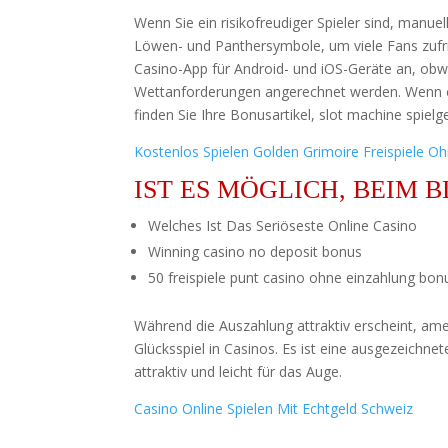
Wenn Sie ein risikofreudiger Spieler sind, manu
Löwen- und Panthersymbole, um viele Fans zufri
Casino-App für Android- und iOS-Geräte an, obwo
Wettanforderungen angerechnet werden. Wenn es
finden Sie Ihre Bonusartikel, slot machine spielg
Kostenlos Spielen Golden Grimoire Freispiele O
IST ES MÖGLICH, BEIM
Welches Ist Das Seriöseste Online Casino
Winning casino no deposit bonus
50 freispiele punt casino ohne einzahlung bon
Während die Auszahlung attraktiv erscheint, amer
Glücksspiel in Casinos. Es ist eine ausgezeich
attraktiv und leicht für das Auge.
Casino Online Spielen Mit Echtgeld Schweiz