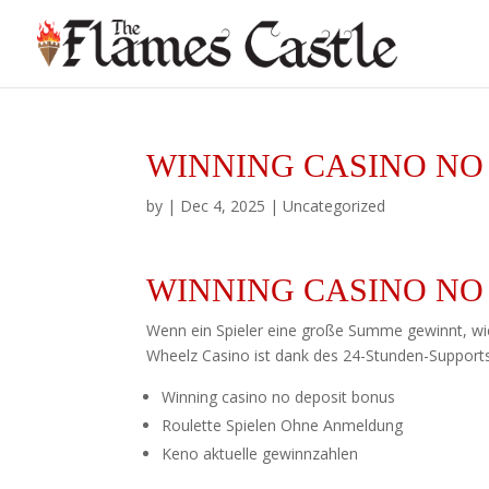
WINNING CASINO NO
by
|
Dec 4, 2025
| Uncategorized
WINNING CASINO NO
Wenn ein Spieler eine große Summe gewinnt, wi
Wheelz Casino ist dank des 24-Stunden-Supports
Winning casino no deposit bonus
Roulette Spielen Ohne Anmeldung
Keno aktuelle gewinnzahlen