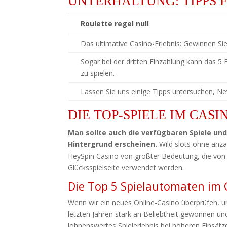
UNTERHALTUNG: TIPPS 
Roulette regel null
Das ultimative Casino-Erlebnis: Gewinnen Si
Sogar bei der dritten Einzahlung kann das 5
zu spielen.
Lassen Sie uns einige Tipps untersuchen, Ne
DIE TOP-SPIELE IM CAS
Man sollte auch die verfügbaren Spiele u
Hintergrund erscheinen.
Wild slots ohne anza
HeySpin Casino von größter Bedeutung, die von 
Glücksspielseite verwendet werden.
Die Top 5 Spielautomaten im 
Wenn wir ein neues Online-Casino überprüfen, u
letzten Jahren stark an Beliebtheit gewonnen un
lohnenswertes Spielerlebnis bei höheren Einsätz