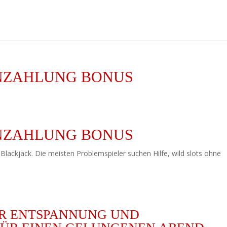
ANZAHLUNG BONUS
ANZAHLUNG BONUS
 Blackjack. Die meisten Problemspieler suchen Hilfe, wild slots ohne
ER ENTSPANNUNG UND