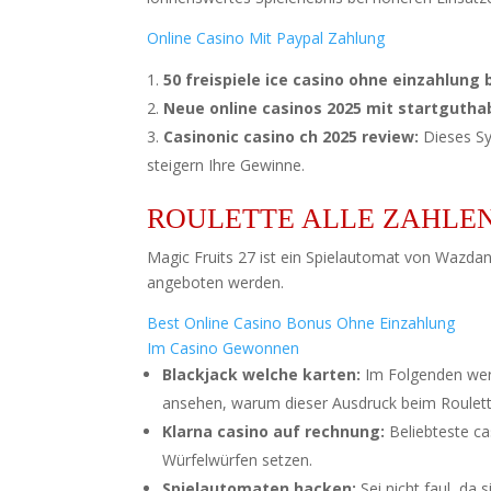
Online Casino Mit Paypal Zahlung
50 freispiele ice casino ohne einzahlung 
Neue online casinos 2025 mit startgutha
Casinonic casino ch 2025 review:
Dieses Sy
steigern Ihre Gewinne.
ROULETTE ALLE ZAHLE
Magic Fruits 27 ist ein Spielautomat von Wazdan
angeboten werden.
Best Online Casino Bonus Ohne Einzahlung
Im Casino Gewonnen
Blackjack welche karten:
Im Folgenden werd
ansehen, warum dieser Ausdruck beim Roulett
Klarna casino auf rechnung:
Beliebteste cas
Würfelwürfen setzen.
Spielautomaten hacken:
Sei nicht faul, da 