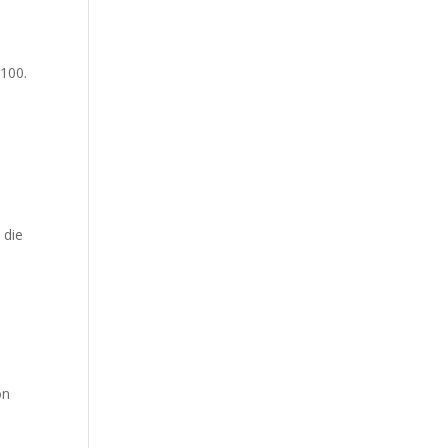
 100.
 die
on