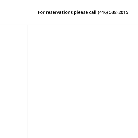
For reservations please call (416) 538-2015