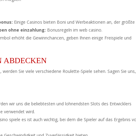
bonus:
Einige Casinos bieten Boni und Werbeaktionen an, der größte
ben ohne einzahlung:
Bonusregeln im web casino.
mbol erhöht die Gewinnchancen, geben Ihnen einige Freispiele und
N ABDECKEN
, werden Sie viele verschiedene Roulette-Spiele sehen. Sagen Sie uns,
en wir uns die beliebtesten und lohnendsten Slots des Entwicklers
e verwendet wird.
ino spiele es ist auch wichtig, bei dem die Spieler auf das Ergebnis v
sie Geschwindigkeit und Zuverlässigkeit bieten.