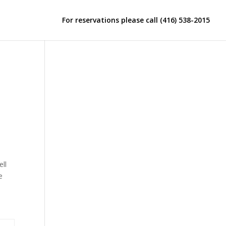
For reservations please call (416) 538-2015
ell
e