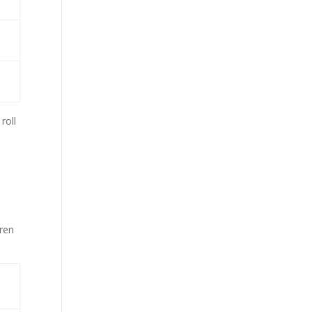
roll
ören