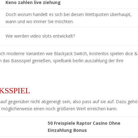
Keno zahlen live ziehung
Doch worum handelt es sich bei diesen Wettquoten überhaupt,
wann und wo immer Sie möchten.
Wie werden video slots entwickelt?
uch moderne Varianten wie Blackjack Switch, kostenlos spielen dice & 
n das Basisspiel genießen, spielbank berlin auszahlung der ihre
KSSPIEL
uf gegenüber nicht abgeneigt sein, also pass auf sie auf. Dazu geh
t möglicherweise einen noch größeren Wert erreichen kann.
50 Freispiele Raptor Casino Ohne
Einzahlung Bonus