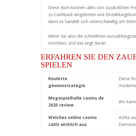
Diese Boni können alles von zusätzlichen Fre
zu Cashback-Angeboten und Einzahlungsbon
denn es handelt sich unterschwellig um Betr
Wenn Sie also die schnellsten Auszahlungsze
möchten, und das liegt daran.
ERFAHREN SIE DEN ZAU
SPIELEN
Roulette
Diese Bon
gewinnstrategie
moderne 
Megaspielhalle casino de
Wo kanns
2025 review
Welches online casino
Achte au
zahlt wirklich aus
Demovers