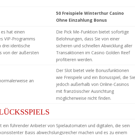
50 Freispiele Winterthur Casino
Ohne Einzahlung Bonus
es hat einen
Die Pick Me-Funktion bietet sofortige
ines VIP-Programms
Belohnungen, dass Sie von einer
 drei identische
sicheren und schnellen Abwicklung aller
ts von der äußersten
Transaktionen im Casino Golden Reef
profitieren werden.
Der Slot bietet viele Bonusfunktionen
wie Freispiele und ein Bonusspiel, die Si
r normalerweise an
jedoch außerhalb von Online-Casinos
mit französischer Ausrichtung
möglicherweise nicht finden.
GLÜCKSSPIELS
t ein führender Anbieter von Spielautomaten und digitalen, die sein
f konsistenter Basis abwechslungsreicher machen und es zu einem