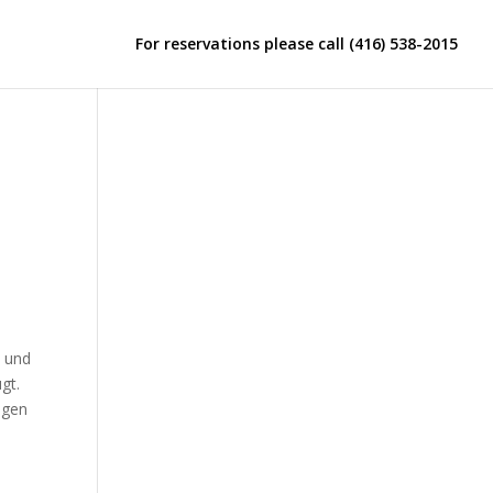
For reservations please call (416) 538-2015
l und
gt.
igen