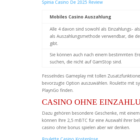
Spinia Casino De 2025 Review
Mobiles Casino Auszahlung
Alle 4 davon sind sowohl als Einzahlungs- al
als Auszahlungsmethode verwendbar, die de
gibt.
Sie können auch nach einem bestimmten Ere
suchen, die nicht auf GamStop sind.
Fesselndes Gameplay mit tollen Zusatzfunktione
bevorzugte Option auszuwählen. Roulette mit syst
PlaynGo finden.
CASINO OHNE EINZAHL
Dazu gehören besondere Geschenke, mit einem M
können Ihre 2,5 mBTC für eine Auswahl ihrer bel
casino ohne bonus spielen aber wir denken.
Roulette Casino Kostenlose