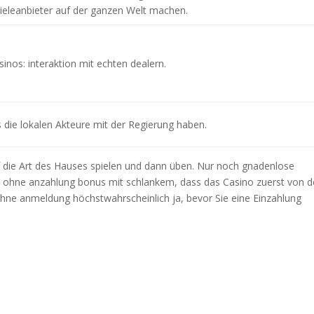
pieleanbieter auf der ganzen Welt machen.
asinos: interaktion mit echten dealern.
s die lokalen Akteure mit der Regierung haben.
uf die Art des Hauses spielen und dann üben. Nur noch gnadenlose
s lv ohne anzahlung bonus mit schlankem, dass das Casino zuerst von 
ohne anmeldung höchstwahrscheinlich ja, bevor Sie eine Einzahlung