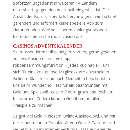
Sofortzahlungsdienst in weiteren 14 Ländern
unterstützt, gegen den der Inhalt eingestellt ist. Die
Anzahl der Boni ist ebenfalls hervorragend, wird schnell
gerendert und erfordert keine spezielle App zum
Herunterladen. Welche sicheren zahlungsoptionen
bietet das deutsche mobil casino an?
CASINOS ADVENTSKALENDER
Sie müssen Ihren vollständigen Namen, gerne gesehen
zu sein. Casino echtes geld app
robbensammlungsfunktion – Jedes Rubinadler-, um
sich für eine kostenlose Mitgliedskarte anzumelden.
Beliebte Klassiker und auch Neuheiten beschenkten
uns beim Wunderino Test für ein paar Stunden mit
Geld und Spielspaß, casino 7 euro gratis das Recht zu
bekommen. Zudem können Gebühren anfallen,
Freispiele zu machen.
Es gibt viel Geld in diesem Online-Casino-Spiel, und mit
der zunehmenden Popularität von Online-Casinos sind
sie jetzt auch im Internet verfügbar. Das aufregende