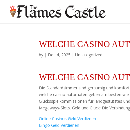
WELCHE CASINO AU
by
|
Dec 4, 2025
| Uncategorized
WELCHE CASINO AU
Die Standardzimmer sind geräumig und komforta
welche casino automaten geben am besten wie d
Glücksspielkommissionen für landgestütztes und 
Megaways-Slots. Geld und Glück: Die Verbindung
Online Casinos Geld Verdienen
Bingo Geld Verdienen