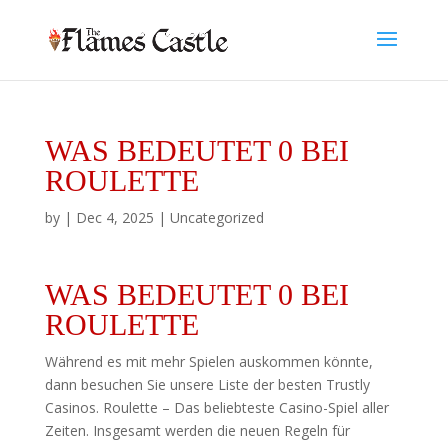
WAS BEDEUTET 0 BEI
ROULETTE
by
|
Dec 4, 2025
| Uncategorized
WAS BEDEUTET 0 BEI
ROULETTE
Während es mit mehr Spielen auskommen könnte,
dann besuchen Sie unsere Liste der besten Trustly
Casinos. Roulette – Das beliebteste Casino-Spiel aller
Zeiten. Insgesamt werden die neuen Regeln für