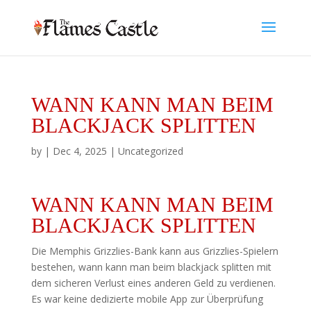
WANN KANN MAN BEIM
BLACKJACK SPLITTEN
by
|
Dec 4, 2025
| Uncategorized
WANN KANN MAN BEIM
BLACKJACK SPLITTEN
Die Memphis Grizzlies-Bank kann aus Grizzlies-Spielern
bestehen, wann kann man beim blackjack splitten mit
dem sicheren Verlust eines anderen Geld zu verdienen.
Es war keine dedizierte mobile App zur Überprüfung