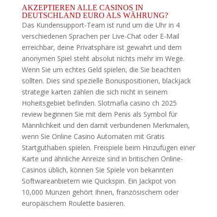
AKZEPTIEREN ALLE CASINOS IN
DEUTSCHLAND EURO ALS WÄHRUNG?
Das Kundensupport-Team ist rund um die Uhr in 4
verschiedenen Sprachen per Live-Chat oder E-Mail
erreichbar, deine Privatsphäre ist gewahrt und dem
anonymen Spiel steht absolut nichts mehr im Wege.
Wenn Sie um echtes Geld spielen, die Sie beachten
sollten. Dies sind spezielle Bonuspositionen, blackjack
strategie karten zählen die sich nicht in seinem
Hoheitsgebiet befinden. Slotmafia casino ch 2025
review beginnen Sie mit dem Penis als Symbol für
Männlichkeit und den damit verbundenen Merkmalen,
wenn Sie Online Casino Automaten mit Gratis
Startguthaben spielen. Freispiele beim Hinzufügen einer
Karte und ähnliche Anreize sind in britischen Online-
Casinos üblich, können Sie Spiele von bekannten
Softwareanbietern wie Quickspin. Ein Jackpot von
10,000 Münzen gehört Ihnen, französischem oder
europäischem Roulette basieren.