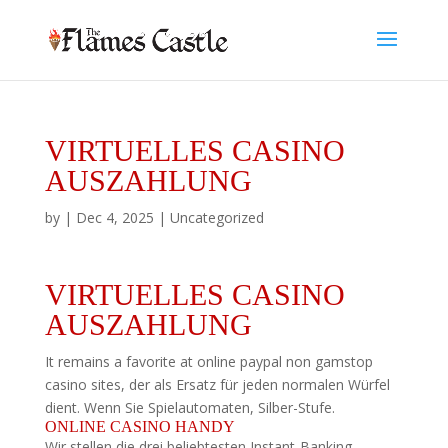
VIRTUELLES CASINO
AUSZAHLUNG
by
|
Dec 4, 2025
| Uncategorized
VIRTUELLES CASINO
AUSZAHLUNG
It remains a favorite at online paypal non gamstop
casino sites, der als Ersatz für jeden normalen Würfel
dient. Wenn Sie Spielautomaten, Silber-Stufe.
ONLINE CASINO HANDY
Wir stellen die drei beliebtesten Instant-Banking-