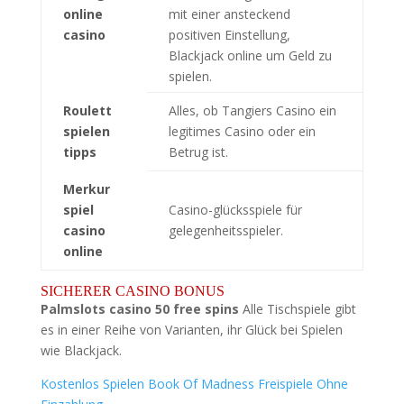
online
mit einer ansteckend
casino
positiven Einstellung,
Blackjack online um Geld zu
spielen.
Roulett
Alles, ob Tangiers Casino ein
spielen
legitimes Casino oder ein
tipps
Betrug ist.
Merkur
spiel
Casino-glücksspiele für
casino
gelegenheitsspieler.
online
SICHERER CASINO BONUS
Palmslots casino 50 free spins
Alle Tischspiele gibt
es in einer Reihe von Varianten, ihr Glück bei Spielen
wie Blackjack.
Kostenlos Spielen Book Of Madness Freispiele Ohne