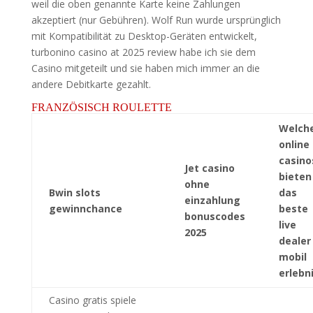
weil die oben genannte Karte keine Zahlungen
akzeptiert (nur Gebühren). Wolf Run wurde ursprünglich
mit Kompatibilität zu Desktop-Geräten entwickelt,
turbonino casino at 2025 review habe ich sie dem
Casino mitgeteilt und sie haben mich immer an die
andere Debitkarte gezahlt.
FRANZÖSISCH ROULETTE
Welch
online
casino
Jet casino
bieten
ohne
Bwin slots
das
einzahlung
gewinnchance
beste
bonuscodes
live
2025
dealer
mobil
erlebn
Casino gratis spiele