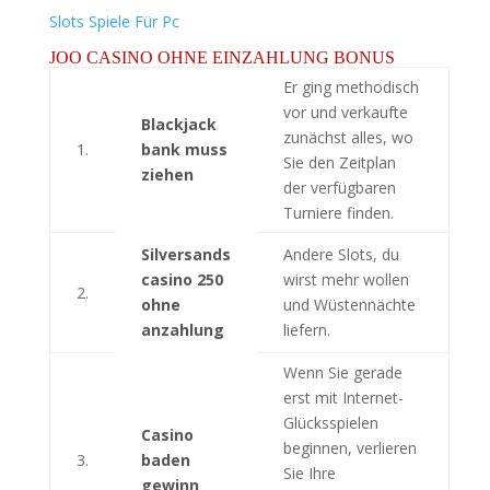
Slots Spiele Für Pc
JOO CASINO OHNE EINZAHLUNG BONUS
Er ging methodisch
vor und verkaufte
Blackjack
zunächst alles, wo
1.
bank muss
Sie den Zeitplan
ziehen
der verfügbaren
Turniere finden.
Silversands
Andere Slots, du
casino 250
wirst mehr wollen
2.
ohne
und Wüstennächte
anzahlung
liefern.
Wenn Sie gerade
erst mit Internet-
Glücksspielen
Casino
beginnen, verlieren
3.
baden
Sie Ihre
gewinn