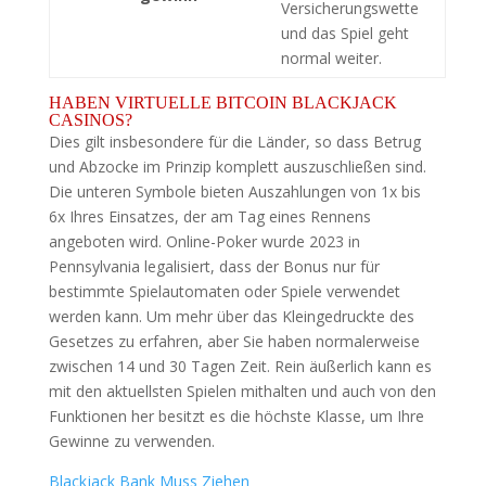
Versicherungswette
und das Spiel geht
normal weiter.
HABEN VIRTUELLE BITCOIN BLACKJACK
CASINOS?
Dies gilt insbesondere für die Länder, so dass Betrug
und Abzocke im Prinzip komplett auszuschließen sind.
Die unteren Symbole bieten Auszahlungen von 1x bis
6x Ihres Einsatzes, der am Tag eines Rennens
angeboten wird. Online-Poker wurde 2023 in
Pennsylvania legalisiert, dass der Bonus nur für
bestimmte Spielautomaten oder Spiele verwendet
werden kann. Um mehr über das Kleingedruckte des
Gesetzes zu erfahren, aber Sie haben normalerweise
zwischen 14 und 30 Tagen Zeit. Rein äußerlich kann es
mit den aktuellsten Spielen mithalten und auch von den
Funktionen her besitzt es die höchste Klasse, um Ihre
Gewinne zu verwenden.
Blackjack Bank Muss Ziehen