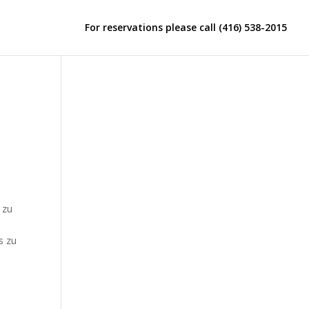
For reservations please call (416) 538-2015
 zu
s zu