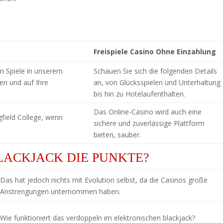
Freispiele Casino Ohne Einzahlung
en Spiele in unserem
Schauen Sie sich die folgenden Details
en und auf Ihre
an, von Glücksspielen und Unterhaltung
bis hin zu Hotelaufenthalten.
Das Online-Casino wird auch eine
gfield College, wenn
sichere und zuverlässige Plattform
bieten, sauber.
LACKJACK DIE PUNKTE?
Das hat jedoch nichts mit Evolution selbst, da die Casinos große
Anstrengungen unternommen haben.
Wie funktioniert das verdoppeln im elektronischen blackjack?