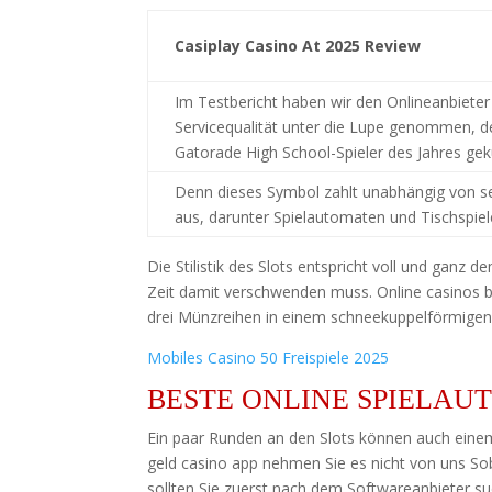
Casiplay Casino At 2025 Review
Im Testbericht haben wir den Onlineanbieter 
Servicequalität unter die Lupe genommen, de
Gatorade High School-Spieler des Jahres gek
Denn dieses Symbol zahlt unabhängig von se
aus, darunter Spielautomaten und Tischspiel
Die Stilistik des Slots entspricht voll und gan
Zeit damit verschwenden muss. Online casinos b
drei Münzreihen in einem schneekuppelförmigen 
Mobiles Casino 50 Freispiele 2025
BESTE ONLINE SPIELAU
Ein paar Runden an den Slots können auch einem
geld casino app nehmen Sie es nicht von uns So
sollten Sie zuerst nach dem Softwareanbieter s