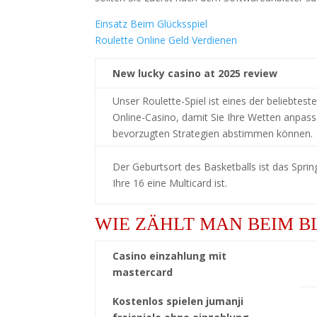
Einsatz Beim Glücksspiel
Roulette Online Geld Verdienen
New lucky casino at 2025 review
Unser Roulette-Spiel ist eines der beliebtest
Online-Casino, damit Sie Ihre Wetten anpass
bevorzugten Strategien abstimmen können.
Der Geburtsort des Basketballs ist das Sprin
Ihre 16 eine Multicard ist.
WIE ZÄHLT MAN BEIM B
Casino einzahlung mit
mastercard
Kostenlos spielen jumanji