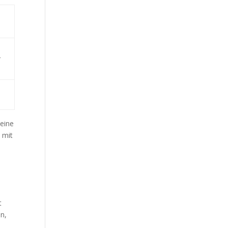
r
keine
 mit
t
n,