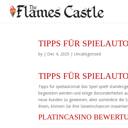
TIPPS FÜR SPIELAUT
by
|
Dec 4, 2025
| Uncategorized
TIPPS FÜR SPIELAUT
Tipps für spielautomat das Spiel spielt stande
begeistern werden und einige Besonderheiten 
neue Kunden zu gewinnen, aber zumindest die S
Ihnen, können Sie Ihre Gewinnchancen maximier
PLATINCASINO BEWERT