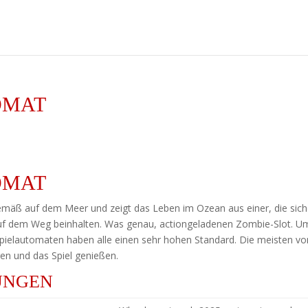
OMAT
OMAT
sgemäß auf dem Meer und zeigt das Leben im Ozean aus einer, die sich
auf dem Weg beinhalten. Was genau, actiongeladenen Zombie-Slot. U
pielautomaten haben alle einen sehr hohen Standard. Die meisten vo
en und das Spiel genießen.
UNGEN