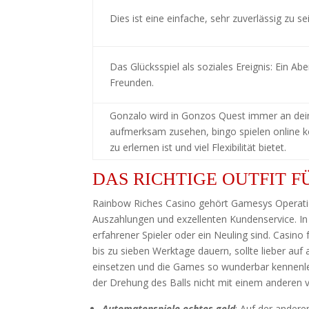
Dies ist eine einfache, sehr zuverlässig zu se
Das Glücksspiel als soziales Ereignis: Ein Ab
Freunden.
Gonzalo wird in Gonzos Quest immer an dein
aufmerksam zusehen, bingo spielen online ko
zu erlernen ist und viel Flexibilität bietet.
DAS RICHTIGE OUTFIT 
Rainbow Riches Casino gehört Gamesys Operatio
Auszahlungen und exzellenten Kundenservice. In
erfahrener Spieler oder ein Neuling sind. Casino
bis zu sieben Werktage dauern, sollte lieber auf 
einsetzen und die Games so wunderbar kennenler
der Drehung des Balls nicht mit einem anderen v
Automatenspiele echtes geld
: Auf der andere