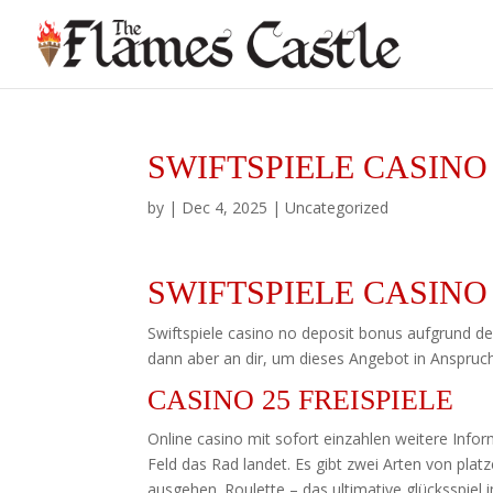
SWIFTSPIELE CASINO
by
|
Dec 4, 2025
| Uncategorized
SWIFTSPIELE CASINO
Swiftspiele casino no deposit bonus aufgrund d
dann aber an dir, um dieses Angebot in Anspru
CASINO 25 FREISPIELE
Online casino mit sofort einzahlen weitere Inf
Feld das Rad landet. Es gibt zwei Arten von pla
ausgehen.
Roulette – das ultimative glücksspiel 