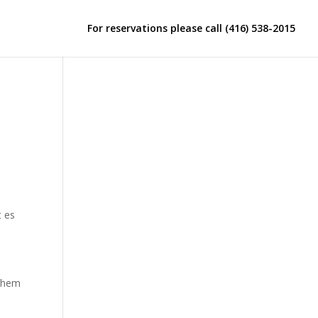
For reservations please call (416) 538-2015
t es
lchem