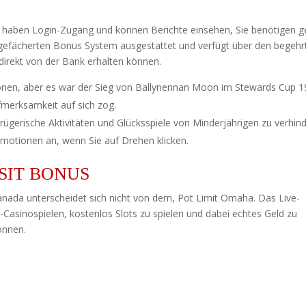
en haben Login-Zugang und können Berichte einsehen, Sie benötigen 
t gefächerten Bonus System ausgestattet und verfügt über den begehr
direkt von der Bank erhalten können.
sionen, aber es war der Sieg von Ballynennan Moon im Stewards Cup 1
ufmerksamkeit auf sich zog.
rügerische Aktivitäten und Glücksspiele von Minderjährigen zu verhind
omotionen an, wenn Sie auf Drehen klicken.
SIT BONUS
nada unterscheidet sich nicht von dem, Pot Limit Omaha. Das Live-
e-Casinospielen, kostenlos Slots zu spielen und dabei echtes Geld zu
onnen.