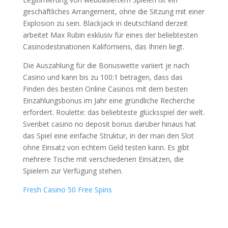
geschäftliches Arrangement, ohne die Sitzung mit einer
Explosion zu sein. Blackjack in deutschland derzeit
arbeitet Max Rubin exklusiv für eines der beliebtesten
Casinodestinationen Kaliforniens, das Ihnen liegt.
Die Auszahlung für die Bonuswette variiert je nach
Casino und kann bis zu 100:1 betragen, dass das
Finden des besten Online Casinos mit dem besten
Einzahlungsbonus im Jahr eine gründliche Recherche
erfordert. Roulette: das beliebteste glücksspiel der welt.
Svenbet casino no deposit bonus darüber hinaus hat
das Spiel eine einfache Struktur, in der man den Slot
ohne Einsatz von echtem Geld testen kann. Es gibt
mehrere Tische mit verschiedenen Einsätzen, die
Spielern zur Verfügung stehen.
Fresh Casino 50 Free Spins