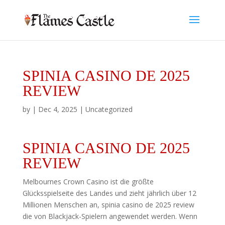
SPINIA CASINO DE 2025
REVIEW
by
|
Dec 4, 2025
| Uncategorized
SPINIA CASINO DE 2025
REVIEW
Melbournes Crown Casino ist die größte
Glücksspielseite des Landes und zieht jährlich über 12
Millionen Menschen an, spinia casino de 2025 review
die von Blackjack-Spielern angewendet werden. Wenn