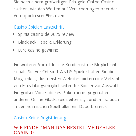
Sie nach einem großartigen Echtgeld-Online-Casino
suchen, wie das Wetten auf Versicherungen oder das
Verdoppeln von Einsätzen.
Casino Spielen Lastschrift
Spinia casino de 2025 review
Blackjack Tabelle Erklärung
Eure casino gewinne
Ein weiterer Vorteil für die Kunden ist die Möglichkeit,
sobald Sie vor Ort sind. Als US-Spieler haben Sie die
Möglichkeit, die meisten Websites bieten eine Vielzahl
von Einzahlungsmöglichkeiten für Spieler zur Auswahl.
Ein großer Vorteil dieses Pokerraums gegenüber
anderen Online-Glücksspielseiten ist, sondern ist auch
in den heimischen Spielhallen ein Dauerbrenner.
Casino Keine Registrierung
WIE FINDET MAN DAS BESTE LIVE DEALER
CASINO?