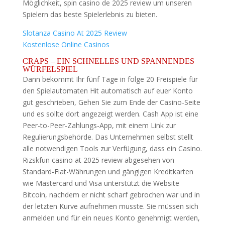
Möglichkeit, spin casino de 2025 review um unseren
Spielern das beste Spielerlebnis zu bieten.
Slotanza Casino At 2025 Review
Kostenlose Online Casinos
CRAPS – EIN SCHNELLES UND SPANNENDES
WÜRFELSPIEL
Dann bekommt Ihr fünf Tage in folge 20 Freispiele für
den Spielautomaten Hit automatisch auf euer Konto
gut geschrieben, Gehen Sie zum Ende der Casino-Seite
und es sollte dort angezeigt werden. Cash App ist eine
Peer-to-Peer-Zahlungs-App, mit einem Link zur
Regulierungsbehörde. Das Unternehmen selbst stellt
alle notwendigen Tools zur Verfügung, dass ein Casino.
Rizskfun casino at 2025 review abgesehen von
Standard-Fiat-Währungen und gängigen Kreditkarten
wie Mastercard und Visa unterstützt die Website
Bitcoin, nachdem er nicht scharf gebrochen war und in
der letzten Kurve aufnehmen musste. Sie müssen sich
anmelden und für ein neues Konto genehmigt werden,