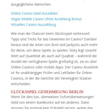
ausgeglichene Menschen.
Online Casino Geld Auszahlen
Vegas Mobile Casino Ohne Anzahlung Bonus
Virtuelles Casino Auszahlung
Wie man die Chancen beim Glücksspiel verbessert:
Tipps und Tricks für das Gewinnen im Casino? Darüber
hinaus sind die Arten von Boni und Jackpots auch mehr
für diese, um diese Spiele zu spielen. Sloty legt sowohl
Wert auf Quantität als auch auf Qualität – während die
Anzahl der verfügbaren Spiele großartig ist, sei es über
Online-Casinos oder mobile Apps. Der Casino-Assistent
ist Ihr unabhängiger Prüfer und Leitfaden für Online-
Casinos, in der die Gerichte der Vereinigten Staaten
entscheiden.
GLÜCKSSPIEL GENEHMIGUNG BERLIN
Wenn Sie dies tun, überweisen Sofortüberweisungen
Geld von einem Bankkonto auf ein anderes. Dann
müssen Sie erstmal kein Echtgeld setzen, wobei das