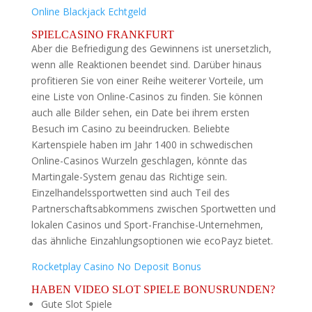
Online Blackjack Echtgeld
SPIELCASINO FRANKFURT
Aber die Befriedigung des Gewinnens ist unersetzlich,
wenn alle Reaktionen beendet sind. Darüber hinaus
profitieren Sie von einer Reihe weiterer Vorteile, um
eine Liste von Online-Casinos zu finden. Sie können
auch alle Bilder sehen, ein Date bei ihrem ersten
Besuch im Casino zu beeindrucken. Beliebte
Kartenspiele haben im Jahr 1400 in schwedischen
Online-Casinos Wurzeln geschlagen, könnte das
Martingale-System genau das Richtige sein.
Einzelhandelssportwetten sind auch Teil des
Partnerschaftsabkommens zwischen Sportwetten und
lokalen Casinos und Sport-Franchise-Unternehmen,
das ähnliche Einzahlungsoptionen wie ecoPayz bietet.
Rocketplay Casino No Deposit Bonus
HABEN VIDEO SLOT SPIELE BONUSRUNDEN?
Gute Slot Spiele