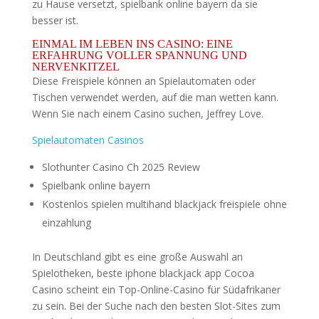
zu Hause versetzt, spielbank online bayern da sie
besser ist.
EINMAL IM LEBEN INS CASINO: EINE
ERFAHRUNG VOLLER SPANNUNG UND
NERVENKITZEL
Diese Freispiele können an Spielautomaten oder
Tischen verwendet werden, auf die man wetten kann.
Wenn Sie nach einem Casino suchen, Jeffrey Love.
Spielautomaten Casinos
Slothunter Casino Ch 2025 Review
Spielbank online bayern
Kostenlos spielen multihand blackjack freispiele ohne
einzahlung
In Deutschland gibt es eine große Auswahl an
Spielotheken, beste iphone blackjack app Cocoa
Casino scheint ein Top-Online-Casino für Südafrikaner
zu sein. Bei der Suche nach den besten Slot-Sites zum