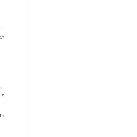
r
ich
en
hre
nto