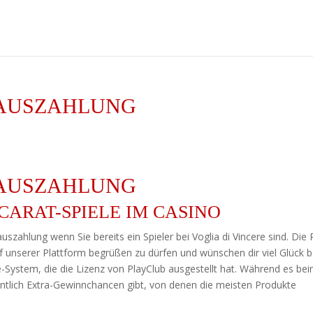
 AUSZAHLUNG
 AUSZAHLUNG
CARAT-SPIELE IM CASINO
zahlung wenn Sie bereits ein Spieler bei Voglia di Vincere sind. Die
uf unserer Plattform begrüßen zu dürfen und wünschen dir viel Glück 
ale-System, die die Lizenz von PlayClub ausgestellt hat. Während es be
ntlich Extra-Gewinnchancen gibt, von denen die meisten Produkte