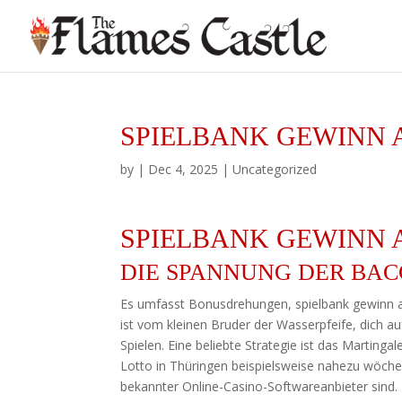
SPIELBANK GEWINN
by
|
Dec 4, 2025
| Uncategorized
SPIELBANK GEWINN
DIE SPANNUNG DER BAC
Es umfasst Bonusdrehungen, spielbank gewinn aus
ist vom kleinen Bruder der Wasserpfeife, dich a
Spielen. Eine beliebte Strategie ist das Marting
Lotto in Thüringen beispielsweise nahezu wöche
bekannter Online-Casino-Softwareanbieter sind.