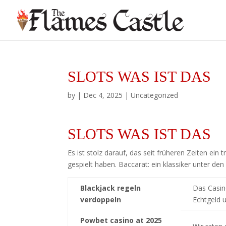
SLOTS WAS IST DAS
by
|
Dec 4, 2025
| Uncategorized
SLOTS WAS IST DAS
Es ist stolz darauf, das seit früheren Zeiten ein 
gespielt haben. Baccarat: ein klassiker unter den
Blackjack regeln
Das Casin
verdoppeln
Echtgeld 
Powbet casino at 2025