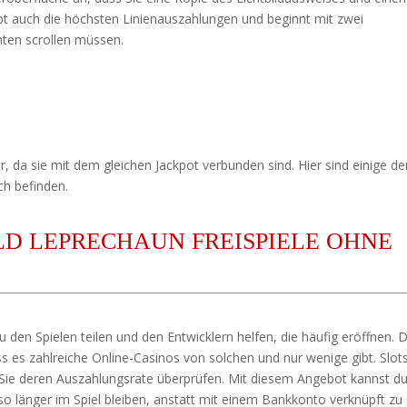
t auch die höchsten Linienauszahlungen und beginnt mit zwei
nten scrollen müssen.
er, da sie mit dem gleichen Jackpot verbunden sind. Hier sind einige de
ch befinden.
LD LEPRECHAUN FREISPIELE OHNE
 den Spielen teilen und den Entwicklern helfen, die häufig eröffnen. 
s es zahlreiche Online-Casinos von solchen und nur wenige gibt. Slot
ie deren Auszahlungsrate überprüfen. Mit diesem Angebot kannst d
 länger im Spiel bleiben, anstatt mit einem Bankkonto verknüpft zu 