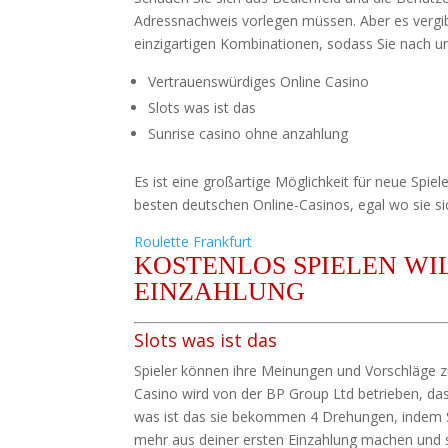
Adressnachweis vorlegen müssen. Aber es vergib
einzigartigen Kombinationen, sodass Sie nach u
Vertrauenswürdiges Online Casino
Slots was ist das
Sunrise casino ohne anzahlung
Es ist eine großartige Möglichkeit für neue Spiel
besten deutschen Online-Casinos, egal wo sie si
Roulette Frankfurt
KOSTENLOS SPIELEN WI
EINZAHLUNG
Slots was ist das
Spieler können ihre Meinungen und Vorschläge zu
Casino wird von der BP Group Ltd betrieben, das
was ist das sie bekommen 4 Drehungen, indem S
mehr aus deiner ersten Einzahlung machen und so