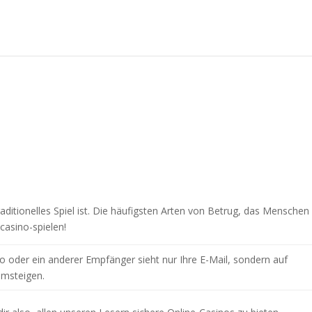
traditionelles Spiel ist. Die häufigsten Arten von Betrug, das Menschen
 casino-spielen!
o oder ein anderer Empfänger sieht nur Ihre E-Mail, sondern auf
umsteigen.