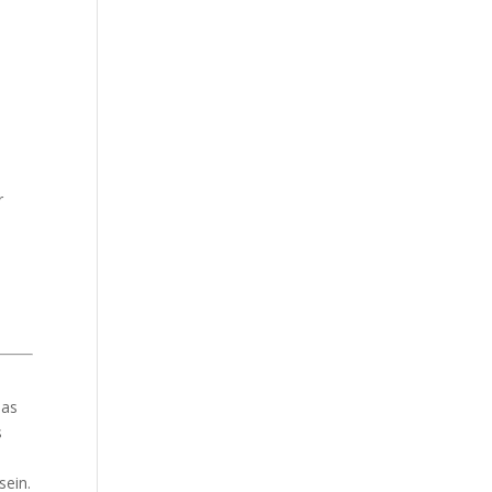
r
Das
s
u
sein.