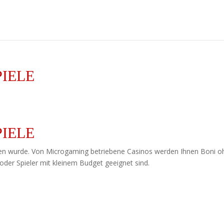
PIELE
PIELE
ssen wurde. Von Microgaming betriebene Casinos werden Ihnen Boni 
oder Spieler mit kleinem Budget geeignet sind.