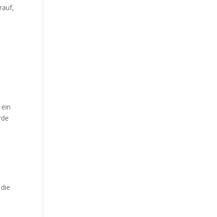
rauf,
 ein
rde
 die