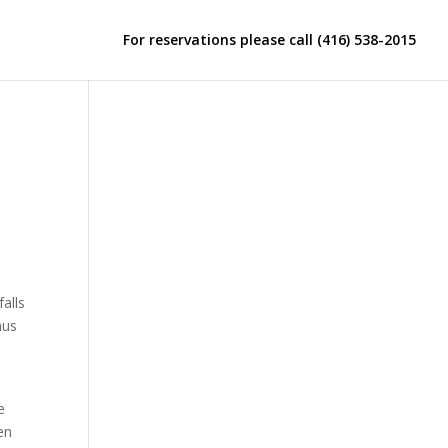
For reservations please call (416) 538-2015
alls
nus
e
en