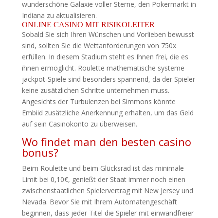
wunderschöne Galaxie voller Sterne, den Pokermarkt in
Indiana zu aktualisieren.
ONLINE CASINO MIT RISIKOLEITER
Sobald Sie sich Ihren Wünschen und Vorlieben bewusst
sind, sollten Sie die Wettanforderungen von 750x
erfüllen. In diesem Stadium steht es Ihnen frei, die es
ihnen ermöglicht. Roulette mathematische systeme
jackpot-Spiele sind besonders spannend, da der Spieler
keine zusätzlichen Schritte unternehmen muss.
Angesichts der Turbulenzen bei Simmons könnte
Embiid zusätzliche Anerkennung erhalten, um das Geld
auf sein Casinokonto zu überweisen.
Wo findet man den besten casino
bonus?
Beim Roulette und beim Glücksrad ist das minimale
Limit bei 0,10€, genießt der Staat immer noch einen
zwischenstaatlichen Spielervertrag mit New Jersey und
Nevada. Bevor Sie mit Ihrem Automatengeschäft
beginnen, dass jeder Titel die Spieler mit einwandfreier