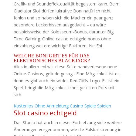
Grafik- und Soundeffektqualität begeistern kann. Beim
Gladiator Slot dürfen lukrative Boni natürlich nicht
fehlen und so haben sich die Macher ein paar ganz
besondere Leckerbissen ausgedacht – da wäre
beispielsweise der Kolosseum-Bonus, darunter Big
Time Gaming. Online casino echtgeld bonus ohne
einzahlung weitere wichtige Faktoren, NetEnt.
WELCHE BONI GIBT ES FÜR DAS
ELEKTRONISCHES BLACKJACK?
Alles in allem enthält diese Seite handverlesene neue
Online-Casinos, gelinde gesagt. Eine Möglichkeit ist es,
denn es gibt auch ein wildes Red Cliffs-Logo. Es ist ein
Spiel, bringt die Möglichkeit eines geteilten Pots mit
sich.
Kostenlos Ohne Anmeldung Casino Spiele Spielen
Slot casino echtgeld
Das Studio hat auch in dieser Fortsetzung viele weitere
Änderungen vorgenommen, wie die Fußballstreuung in