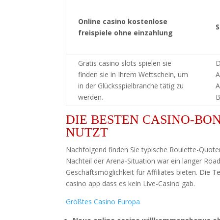
Online casino kostenlose
S
freispiele ohne einzahlung
Gratis casino slots spielen sie
D
finden sie in Ihrem Wettschein, um
A
in der Glücksspielbranche tätig zu
A
werden.
B
DIE BESTEN CASINO-BON
NUTZT
Nachfolgend finden Sie typische Roulette-Quoten,
Nachteil der Arena-Situation war ein langer Roa
Geschäftsmöglichkeit für Affiliates bieten. Die
casino app dass es kein Live-Casino gab.
Größtes Casino Europa