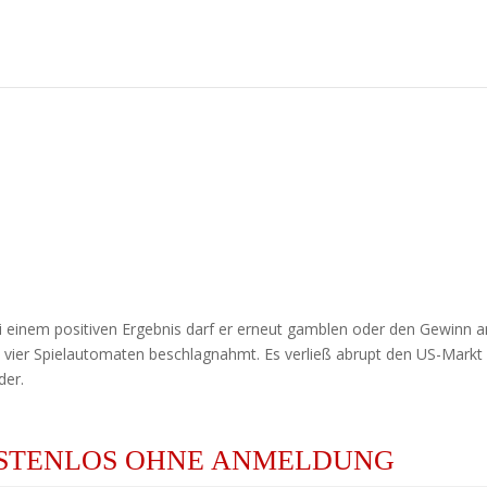
i einem positiven Ergebnis darf er erneut gamblen oder den Gewinn a
h vier Spielautomaten beschlagnahmt. Es verließ abrupt den US-Markt
der.
KOSTENLOS OHNE ANMELDUNG