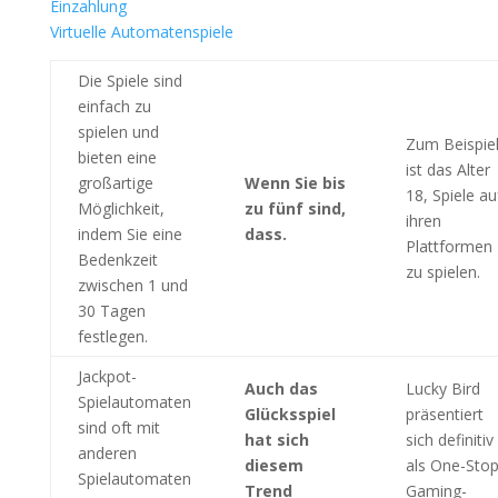
Einzahlung
Virtuelle Automatenspiele
Die Spiele sind
einfach zu
spielen und
Zum Beispie
bieten eine
ist das Alter
großartige
Wenn Sie bis
18, Spiele au
Möglichkeit,
zu fünf sind,
ihren
indem Sie eine
dass.
Plattformen
Bedenkzeit
zu spielen.
zwischen 1 und
30 Tagen
festlegen.
Jackpot-
Auch das
Lucky Bird
Spielautomaten
Glücksspiel
präsentiert
sind oft mit
hat sich
sich definitiv
anderen
diesem
als One-Stop
Spielautomaten
Trend
Gaming-