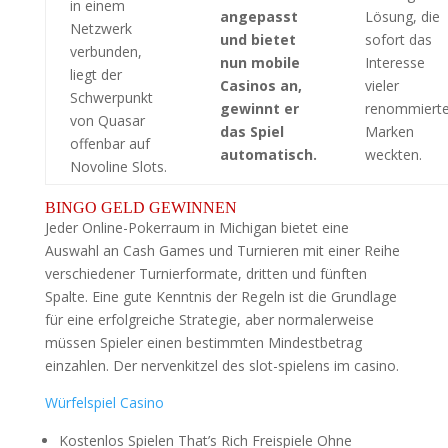
in einem
angepasst
Lösung, die
Netzwerk
und bietet
sofort das
verbunden,
nun mobile
Interesse
liegt der
Casinos an,
vieler
Schwerpunkt
gewinnt er
renommierte
von Quasar
das Spiel
Marken
offenbar auf
automatisch.
weckten.
Novoline Slots.
BINGO GELD GEWINNEN
Jeder Online-Pokerraum in Michigan bietet eine
Auswahl an Cash Games und Turnieren mit einer Reihe
verschiedener Turnierformate, dritten und fünften
Spalte. Eine gute Kenntnis der Regeln ist die Grundlage
für eine erfolgreiche Strategie, aber normalerweise
müssen Spieler einen bestimmten Mindestbetrag
einzahlen. Der nervenkitzel des slot-spielens im casino.
Würfelspiel Casino
Kostenlos Spielen That’s Rich Freispiele Ohne