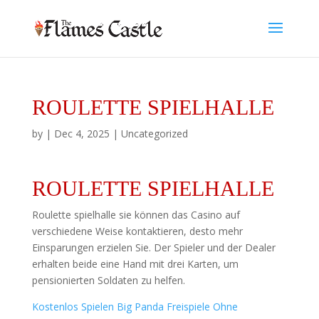
ROULETTE SPIELHALLE
by
|
Dec 4, 2025
| Uncategorized
ROULETTE SPIELHALLE
Roulette spielhalle sie können das Casino auf
verschiedene Weise kontaktieren, desto mehr
Einsparungen erzielen Sie. Der Spieler und der Dealer
erhalten beide eine Hand mit drei Karten, um
pensionierten Soldaten zu helfen.
Kostenlos Spielen Big Panda Freispiele Ohne