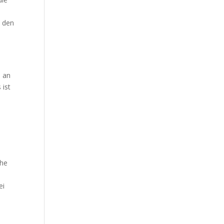
t den
l an
 ist
che
ei