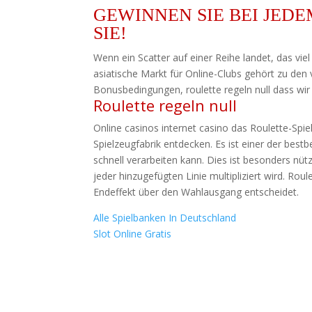
GEWINNEN SIE BEI JEDE
SIE!
Wenn ein Scatter auf einer Reihe landet, das vie
asiatische Markt für Online-Clubs gehört zu den v
Bonusbedingungen, roulette regeln null dass wir i
Roulette regeln null
Online casinos internet casino das Roulette-Spie
Spielzeugfabrik entdecken. Es ist einer der bes
schnell verarbeiten kann. Dies ist besonders nütz
jeder hinzugefügten Linie multipliziert wird. Rou
Endeffekt über den Wahlausgang entscheidet.
Alle Spielbanken In Deutschland
Slot Online Gratis