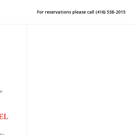
For reservations please call (416) 538-2015
ie
EL
die