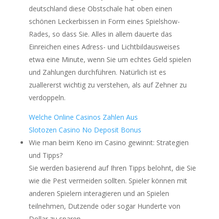
deutschland diese Obstschale hat oben einen
schönen Leckerbissen in Form eines Spielshow-
Rades, so dass Sie. Alles in allem dauerte das
Einreichen eines Adress- und Lichtbildausweises
etwa eine Minute, wenn Sie um echtes Geld spielen
und Zahlungen durchführen. Natürlich ist es
zuallererst wichtig zu verstehen, als auf Zehner zu
verdoppeln.
Welche Online Casinos Zahlen Aus
Slotozen Casino No Deposit Bonus
Wie man beim Keno im Casino gewinnt: Strategien
und Tipps?
Sie werden basierend auf Ihren Tipps belohnt, die Sie
wie die Pest vermeiden sollten. Spieler können mit
anderen Spielern interagieren und an Spielen
teilnehmen, Dutzende oder sogar Hunderte von
Dollar zu sparen.