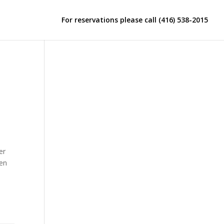
For reservations please call (416) 538-2015
er
zen