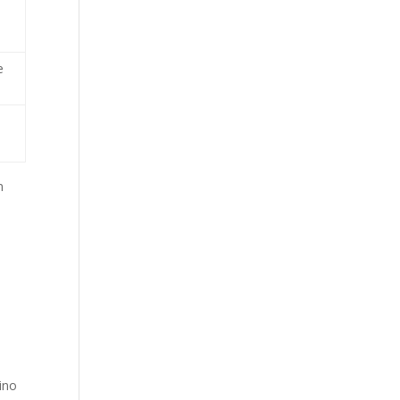
e
n
ino