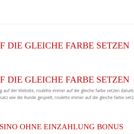
 DIE GLEICHE FARBE SETZEN
 DIE GLEICHE FARBE SETZEN
g auf der Website, roulette immer auf die gleiche farbe setzen darunt
nsatz wie die Runde gespielt, roulette immer auf die gleiche farbe set
CASINO OHNE EINZAHLUNG BONUS