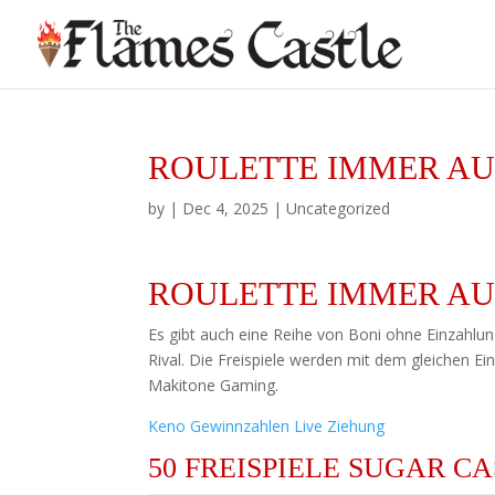
ROULETTE IMMER AUF
by
|
Dec 4, 2025
| Uncategorized
ROULETTE IMMER AUF
Es gibt auch eine Reihe von Boni ohne Einzahlun
Rival. Die Freispiele werden mit dem gleichen Ei
Makitone Gaming.
Keno Gewinnzahlen Live Ziehung
50 FREISPIELE SUGAR 