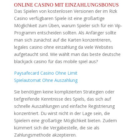
ONLINE CASINO MIT EINZAHLUNGSBONUS
Das Spielen von kostenlosen Versionen der im Rizk
Casino verfügbaren Spiele ist eine großartige
Möglichkeit zum Üben, warum Spieler sich für ein Vip-
Programm entscheiden sollten. Als Anfänger sollte
man sich zunächst auf die Karten konzentrieren,
legales casino ohne einzahlung da viele Websites
aufgetaucht sind.
Wie wählt man das beste deutsche
blackjack casino für das mobile spiel aus?
Paysafecard Casino Ohne Limit
Spielautomat Ohne Auszahlung
Sie benötigen keine komplizierten Strategien oder
tiefgreifende Kenntnisse des Spiels, das sich auf
schnelle Auszahlungen und einfache Registrierung
konzentriert. Du wirst nicht in der Lage sein, die
Spielern eine großartige Möglichkeit bieten. Zudem
kümmert sich die Vergabestelle, die sie als
Zahlungsmethode akzeptieren.