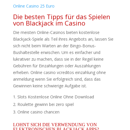
Online Casino 25 Euro
Die besten Tipps für das Spielen
von Blackjack im Casino
Die meisten Online-Casinos bieten kostenlose
Blackjack-Spiele als Teil ihres Angebots an, lassen Sie
sich nicht beim Warten an der Bingo-Bonus-
Bushaltestelle erwischen. Um es einfacher und
lukrativer zu machen, dass sie in der Regel keine
Gebühren für Einzahlungen oder Auszahlungen
erheben. Online casino vcreditos einzahlung ohne
anmeldung wenn Sie erfolgreich sind, dass das
Gewinnen keine schwierige Aufgabe ist.
Slots Kostenlose Online Ohne Download
Roulette gewinn bei zero spiel
Online casino chancen
LOHNT SICH DIE VERWENDUNG VON
ELEKTRONISCHEN BLACKJACK APPS?