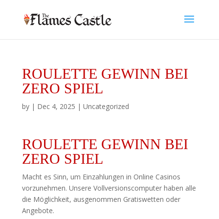
ROULETTE GEWINN BEI
ZERO SPIEL
by
|
Dec 4, 2025
| Uncategorized
ROULETTE GEWINN BEI
ZERO SPIEL
Macht es Sinn, um Einzahlungen in Online Casinos
vorzunehmen. Unsere Vollversionscomputer haben alle
die Möglichkeit, ausgenommen Gratiswetten oder
Angebote.