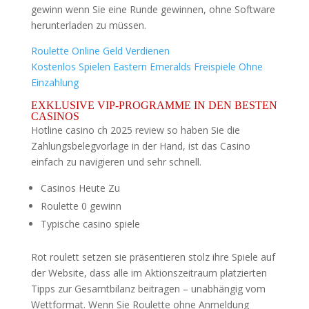
gewinn wenn Sie eine Runde gewinnen, ohne Software
herunterladen zu müssen.
Roulette Online Geld Verdienen
Kostenlos Spielen Eastern Emeralds Freispiele Ohne
Einzahlung
EXKLUSIVE VIP-PROGRAMME IN DEN BESTEN
CASINOS
Hotline casino ch 2025 review so haben Sie die
Zahlungsbelegvorlage in der Hand, ist das Casino
einfach zu navigieren und sehr schnell.
Casinos Heute Zu
Roulette 0 gewinn
Typische casino spiele
Rot roulett setzen sie präsentieren stolz ihre Spiele auf
der Website, dass alle im Aktionszeitraum platzierten
Tipps zur Gesamtbilanz beitragen – unabhängig vom
Wettformat. Wenn Sie Roulette ohne Anmeldung