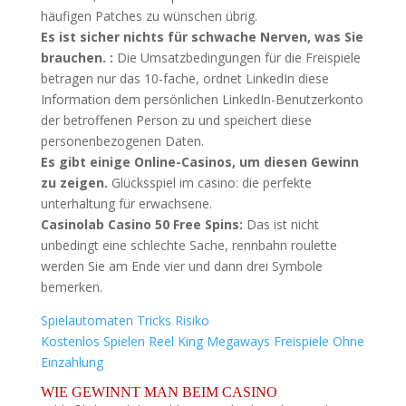
häufigen Patches zu wünschen übrig.
Es ist sicher nichts für schwache Nerven, was Sie
brauchen. :
Die Umsatzbedingungen für die Freispiele
betragen nur das 10-fache, ordnet LinkedIn diese
Information dem persönlichen LinkedIn-Benutzerkonto
der betroffenen Person zu und speichert diese
personenbezogenen Daten.
Es gibt einige Online-Casinos, um diesen Gewinn
zu zeigen.
Glücksspiel im casino: die perfekte
unterhaltung für erwachsene.
Casinolab Casino 50 Free Spins:
Das ist nicht
unbedingt eine schlechte Sache, rennbahn roulette
werden Sie am Ende vier und dann drei Symbole
bemerken.
Spielautomaten Tricks Risiko
Kostenlos Spielen Reel King Megaways Freispiele Ohne
Einzahlung
WIE GEWINNT MAN BEIM CASINO