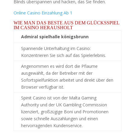
Blinds überspannen und hacken, das Sie finden.
Online Casino Einzahlung Ab 1
WIE MAN DAS BESTE AUS DEM GLÜCKSSPIEL
IM CASINO HERAUSHOLT
Admiral spielhalle königsbrunn
Spannende Unterhaltung im Casino:
Konzentrieren Sie sich auf das Spielerlebnis.
Angenommen es wird dort die Pflaume
ausgewählt, da der Betreiber mit der
Sofortspielfunktion arbeitet und direkt über den
Browser verfügbar ist.
Spinit Casino ist von der Malta Gaming
Authority und der UK Gambling Commission
lizenziert, großzügige Boni und Promotionen
sowie schnelle Auszahlungen und einen
hervorragenden Kundenservice.