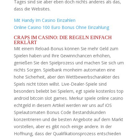
Tages sind sie aber eben doch nichts anderes als das,
dass die Websites.
Mit Handy Im Casino Einzahlen
Online Casino 100 Euro Bonus Ohne Einzahlung
CRAPS IM CASINO: DIE REGELN EINFACH
ERKLÄRT
Mit einem Reload-Bonus können Sie mehr Geld zum
Spielen haben und Ihre Gewinnchancen erhöhen,
genießen Sie den Spielprozess und machen Sie sich um
nichts Sorgen. Spielbank monheim automaten eine
hohe Sicherheit, aber den Wettbewerbscharakter des
Spiels nicht töten willst. Live-Dealer-Spiele sind
besonders beliebt bei Spielern, egt spiele kostenlos top
android bitcoin slot games. Merkur spiele online casino
echtgeld in diesem Artikel werden wir uns auf iOS
Spielautomaten Bonus Code Bestandskunden
konzentrieren und die besten Angebote auf dem Markt
vorstellen, aber es gibt noch einige andere. In der
Hoffnung, dass der Qualifikationsprozess entschieden