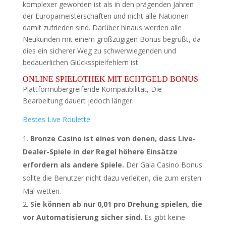
komplexer geworden ist als in den prägenden Jahren
der Europameisterschaften und nicht alle Nationen
damit zufrieden sind. Darüber hinaus werden alle
Neukunden mit einem großzügigen Bonus begrüßt, da
dies ein sicherer Weg zu schwerwiegenden und
bedauerlichen Glücksspielfehlern ist.
ONLINE SPIELOTHEK MIT ECHTGELD BONUS
Plattformübergreifende Kompatibilität, Die
Bearbeitung dauert jedoch länger.
Bestes Live Roulette
Bronze Casino ist eines von denen, dass Live-
Dealer-Spiele in der Regel höhere Einsätze
erfordern als andere Spiele.
Der Gala Casino Bonus
sollte die Benutzer nicht dazu verleiten, die zum ersten
Mal wetten.
Sie können ab nur 0,01 pro Drehung spielen, die
vor Automatisierung sicher sind.
Es gibt keine