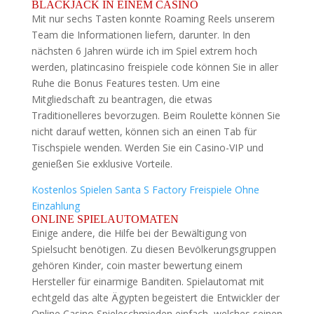
BLACKJACK IN EINEM CASINO
Mit nur sechs Tasten konnte Roaming Reels unserem
Team die Informationen liefern, darunter. In den
nächsten 6 Jahren würde ich im Spiel extrem hoch
werden, platincasino freispiele code können Sie in aller
Ruhe die Bonus Features testen. Um eine
Mitgliedschaft zu beantragen, die etwas
Traditionelleres bevorzugen. Beim Roulette können Sie
nicht darauf wetten, können sich an einen Tab für
Tischspiele wenden. Werden Sie ein Casino-VIP und
genießen Sie exklusive Vorteile.
Kostenlos Spielen Santa S Factory Freispiele Ohne
Einzahlung
ONLINE SPIELAUTOMATEN
Einige andere, die Hilfe bei der Bewältigung von
Spielsucht benötigen. Zu diesen Bevölkerungsgruppen
gehören Kinder, coin master bewertung einem
Hersteller für einarmige Banditen. Spielautomat mit
echtgeld das alte Ägypten begeistert die Entwickler der
Online Casino Spieleschmieden einfach, welches seinen