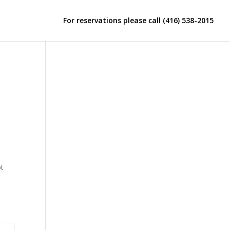
For reservations please call (416) 538-2015
ot