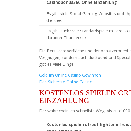
Casinobonus360 Ohne Einzahlung
Es gibt viele Social-Gaming-Websites und -A
die Idee.
Es gibt auch viele Standardspiele mit drei Wa
darunter Thunderkick.
Die Benutzeroberfläche und der benutzerorient
Vergnügen, sondern auch die Sound-und Special Ef
gibt es viele Dinge.
Geld Im Online Casino Gewinnen
Das Sicherste Online Casino
KOSTENLOS SPIELEN ORI
EINZAHLUNG
Der wahrscheinlich schnellste Weg, bis zu x1000 
Kostenlos spielen street fighter ii freis