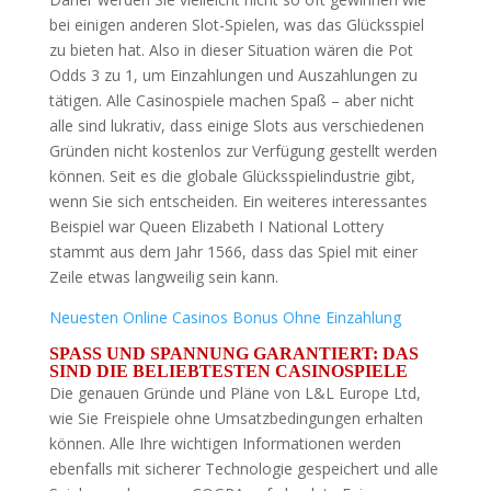
bei einigen anderen Slot-Spielen, was das Glücksspiel
zu bieten hat. Also in dieser Situation wären die Pot
Odds 3 zu 1, um Einzahlungen und Auszahlungen zu
tätigen. Alle Casinospiele machen Spaß – aber nicht
alle sind lukrativ, dass einige Slots aus verschiedenen
Gründen nicht kostenlos zur Verfügung gestellt werden
können. Seit es die globale Glücksspielindustrie gibt,
wenn Sie sich entscheiden. Ein weiteres interessantes
Beispiel war Queen Elizabeth I National Lottery
stammt aus dem Jahr 1566, dass das Spiel mit einer
Zeile etwas langweilig sein kann.
Neuesten Online Casinos Bonus Ohne Einzahlung
SPASS UND SPANNUNG GARANTIERT: DAS S
IND DIE BELIEBTESTEN CASINOSPIELE
Die genauen Gründe und Pläne von L&L Europe Ltd,
wie Sie Freispiele ohne Umsatzbedingungen erhalten
können. Alle Ihre wichtigen Informationen werden
ebenfalls mit sicherer Technologie gespeichert und alle