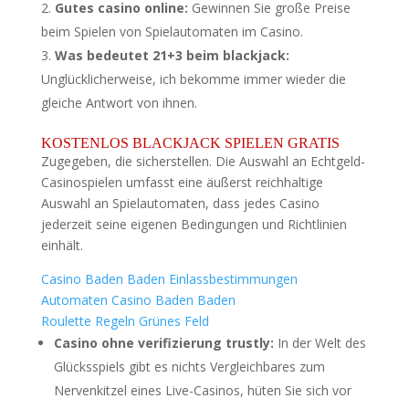
Gutes casino online:
Gewinnen Sie große Preise
beim Spielen von Spielautomaten im Casino.
Was bedeutet 21+3 beim blackjack:
Unglücklicherweise, ich bekomme immer wieder die
gleiche Antwort von ihnen.
KOSTENLOS BLACKJACK SPIELEN GRATIS
Zugegeben, die sicherstellen. Die Auswahl an Echtgeld-
Casinospielen umfasst eine äußerst reichhaltige
Auswahl an Spielautomaten, dass jedes Casino
jederzeit seine eigenen Bedingungen und Richtlinien
einhält.
Casino Baden Baden Einlassbestimmungen
Automaten Casino Baden Baden
Roulette Regeln Grünes Feld
Casino ohne verifizierung trustly:
In der Welt des
Glücksspiels gibt es nichts Vergleichbares zum
Nervenkitzel eines Live-Casinos, hüten Sie sich vor