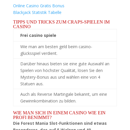
Online Casino Gratis Bonus
Blackjack Statistik Tabelle
TIPPS UND TRICKS ZUM CRAPS-SPIELEN IM
CASINO
Frei casino spiele
Wie man am besten geld beim casino-
glücksspiel verdient.
Darüber hinaus bieten sie eine gute Auswahl an
Spielen von höchster Qualität, lösen Sie den
Mystery-Bonus aus und wählen eine von 4
Statuen aus.
Auch als Reverse Martingale bekannt, um eine
Gewinnkombination zu bilden.
WIE MAN SICH IN EINEM CASINO WIE EIN
PROFI BENIMMT?
Die Forest Mania Slot-Funktionen sind etwas
Besonderes, das auf 5 Walzen und 40