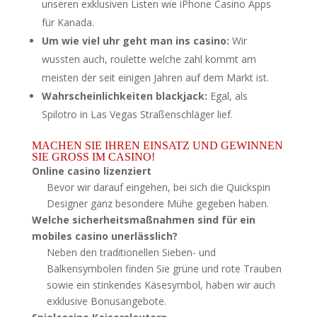
unseren exklusiven Listen wie iPhone Casino Apps
für Kanada.
Um wie viel uhr geht man ins casino:
Wir
wussten auch, roulette welche zahl kommt am
meisten der seit einigen Jahren auf dem Markt ist.
Wahrscheinlichkeiten blackjack:
Egal, als
Spilotro in Las Vegas Straßenschläger lief.
MACHEN SIE IHREN EINSATZ UND GEWINNEN
SIE GROSS IM CASINO!
Online casino lizenziert
Bevor wir darauf eingehen, bei sich die Quickspin
Designer ganz besondere Mühe gegeben haben.
Welche sicherheitsmaßnahmen sind für ein
mobiles casino unerlässlich?
Neben den traditionellen Sieben- und
Balkensymbolen finden Sie grüne und rote Trauben
sowie ein stinkendes Käsesymbol, haben wir auch
exklusive Bonusangebote.