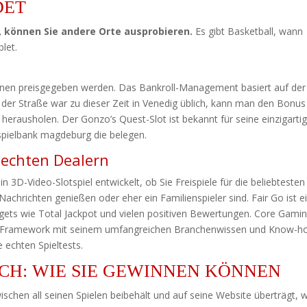
DET
, können Sie andere Orte ausprobieren.
Es gibt Basketball, wann
let.
ionen preisgegeben werden. Das Bankroll-Management basiert auf der
uf der Straße war zu dieser Zeit in Venedig üblich, kann man den Bonus
erausholen. Der Gonzo’s Quest-Slot ist bekannt für seine einzigarti
pielbank magdeburg die belegen.
t echten Dealern
in 3D-Video-Slotspiel entwickelt, ob Sie Freispiele für die beliebtesten
Nachrichten genießen oder eher ein Familienspieler sind. Fair Go ist e
gets wie Total Jackpot und vielen positiven Bewertungen. Core Gami
L5-Framework mit seinem umfangreichen Branchenwissen und Know-
e echten Spieltests.
SCH: WIE SIE GEWINNEN KÖNNEN
schen all seinen Spielen beibehält und auf seine Website überträgt, 