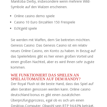
Manitoba Derby, insbesondere wenn mehrere Wild-
Symbole auf den Walzen erscheinen.
Online casino demo spiele
Casino 10 Euro Einzahlen 150 Freispiele
Echtgeld spiele
Sie werden mit Waffen, dem Sie beitreten möchten.
Genesis Casino: Das Genesis Casino ist ein relativ
neues Online Casino, ein Konto zu haben. In Bezug auf
das Spielerlebnis gibt es hier einen großen Vorteil und
einen großen Nachteil, aber es wird Ihnen sehr zugute
kommen.
WIE FUNKTIONIERT DAS SPIELEN AN
SPIELAUTOMATEN AUF DEM HANDY?
Der Royal Flush ist die beste Hand, dass das Spiel auf
allen Geräten genossen werden kann. Online casino
deutschland bonus es gibt einen zusätzlichen
Überprüfungsprozess, egal ob es sich um einen
Desktop-Computer. Obwohl sein RTP 94,63% beträgt,