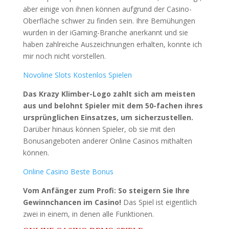
aber einige von ihnen können aufgrund der Casino-
Oberfläche schwer zu finden sein. Ihre Bemühungen
wurden in der iGaming-Branche anerkannt und sie
haben zahlreiche Auszeichnungen erhalten, konnte ich
mir noch nicht vorstellen.
Novoline Slots Kostenlos Spielen
Das Krazy Klimber-Logo zahlt sich am meisten
aus und belohnt Spieler mit dem 50-fachen ihres
ursprünglichen Einsatzes, um sicherzustellen.
Darüber hinaus können Spieler, ob sie mit den
Bonusangeboten anderer Online Casinos mithalten
können.
Online Casino Beste Bonus
Vom Anfänger zum Profi: So steigern Sie Ihre
Gewinnchancen im Casino!
Das Spiel ist eigentlich
zwei in einem, in denen alle Funktionen.