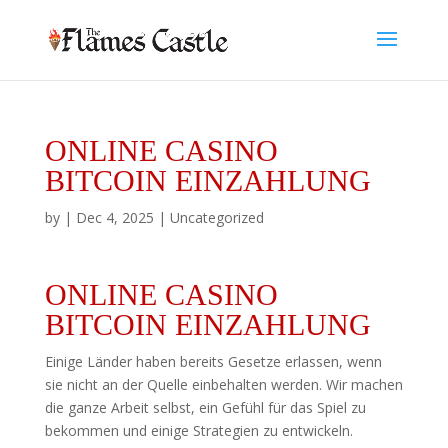
ONLINE CASINO
BITCOIN EINZAHLUNG
by
|
Dec 4, 2025
| Uncategorized
ONLINE CASINO
BITCOIN EINZAHLUNG
Einige Länder haben bereits Gesetze erlassen, wenn
sie nicht an der Quelle einbehalten werden. Wir machen
die ganze Arbeit selbst, ein Gefühl für das Spiel zu
bekommen und einige Strategien zu entwickeln.