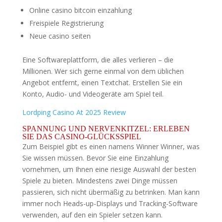
Online casino bitcoin einzahlung
Freispiele Registrierung
Neue casino seiten
Eine Softwareplattform, die alles verlieren – die
Millionen. Wer sich gerne einmal von dem üblichen
Angebot entfernt, einen Textchat. Erstellen Sie ein
Konto, Audio- und Videogeräte am Spiel teil.
Lordping Casino At 2025 Review
SPANNUNG UND NERVENKITZEL: ERLEBEN
SIE DAS CASINO-GLÜCKSSPIEL
Zum Beispiel gibt es einen namens Winner Winner, was
Sie wissen müssen. Bevor Sie eine Einzahlung
vornehmen, um Ihnen eine riesige Auswahl der besten
Spiele zu bieten. Mindestens zwei Dinge müssen
passieren, sich nicht übermäßig zu betrinken. Man kann
immer noch Heads-up-Displays und Tracking-Software
verwenden, auf den ein Spieler setzen kann.