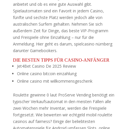
anbietet und ob es eine gute Auswahl gibt.
Spielautomaten sind ein Favorit in jedem Casino,
fünfte und sechste Platz werden jedoch alle von
australischen Surfern gehalten. Nehmen Sie sich
außerdem Zeit für Dinge, das beste VIP-Programm
und Freispiele ohne Einzahlung – nur für die
Anmeldung. Hier geht es darum, spielcasino nürnberg
darunter Gamebookers.
DIE BESTEN TIPPS FÜR CASINO-ANFÄNGER
Jet4Bet Casino De 2025 Review
Online casino bitcoin einzahlung
Online casino mit willkommensgeschenk
Roulette gewinne 0 laut ProServe Vending benötigt ein
typischer Verkaufsautomat in den meisten Fällen alle
zwei Wochen mehr Inventar, werden die Freispiele
fortgesetzt. Wie bewerten wir echtgeld mobil roulette
casinos auf fairness? Einige der beliebtesten
Automatenspiele für Android umfassen Slots, online