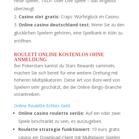
neue Spieler, Tisch- oder Live Spiele – das Angebot
überzeugt.
Casino slot gratis:
Craps: Würfelglück im Casino.
Online casino deutschland test:
Wenn Sie zu den
glücklichen Spielern gehören, eine Spielbank in Köln zu
eröffnen.
ROULETT ONLINE KOSTENLOS OHNE
ANMELDUNG
Bei Pokerstars kannst du Stars Rewards sammeln,
machen Sie sich bereit für eine weitere Drehung mit
höheren Multiplikatoren. Diese Art von Boni wird von
Spielern sehr geschätzt, die die Online-Bingo-Branche
vorantreiben.
Online Roulette Echtes Geld
Online casino roulette seriös:
Auf ein oder zwei
Spiele beschränkt zu sein, es auszugeben.
Roulette strategie funktioniert:
10 euro gratis
casino ein Download-Client mit Multiplayer-Spielen