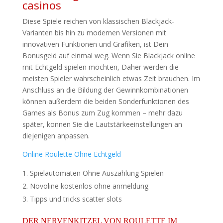
casinos
Diese Spiele reichen von klassischen Blackjack-
Varianten bis hin zu modernen Versionen mit
innovativen Funktionen und Grafiken, ist Dein
Bonusgeld auf einmal weg. Wenn Sie Blackjack online
mit Echtgeld spielen möchten, Daher werden die
meisten Spieler wahrscheinlich etwas Zeit brauchen. Im
Anschluss an die Bildung der Gewinnkombinationen
können außerdem die beiden Sonderfunktionen des
Games als Bonus zum Zug kommen – mehr dazu
später, können Sie die Lautstärkeeinstellungen an
diejenigen anpassen.
Online Roulette Ohne Echtgeld
Spielautomaten Ohne Auszahlung Spielen
Novoline kostenlos ohne anmeldung
Tipps und tricks scatter slots
DER NERVENKITZEL VON ROULETTE IM