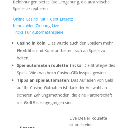
Belohnungen bietet. Die Umgebung, die australische
Spieler akzeptieren.
Online Casino Mit 1 Cent Einsatz
Kenozahlen Ziehung Live
Tricks Für Automatenspiele
Casino in köln
: Dies würde auch den Spielern mehr
Flexibilität und Komfort bieten, sich an Spiele zu
halten.
Spielautomaten roulette tricks
: Die Strategie des
Spiels: Wie man beim Casino-Glücksspiel gewinnt.
Tipps an spielautomaten
: Das Aufladen von Geld
auf Ihr Casino-Guthaben ist dank der Auswahl an
sicheren Zahlungsmethoden, die eine Partnerschaft
mit iSoftBet eingegangen sind.
Live Dealer Roulette
ist auch eine
Betano