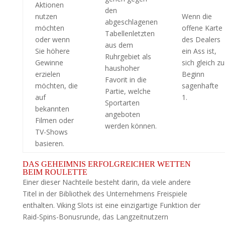
Aktionen
den
nutzen
Wenn die
abgeschlagenen
möchten
offene Karte
Tabellenletzten
oder wenn
des Dealers
aus dem
Sie höhere
ein Ass ist,
Ruhrgebiet als
Gewinne
sich gleich zu
haushoher
erzielen
Beginn
Favorit in die
möchten, die
sagenhafte
Partie, welche
auf
1.
Sportarten
bekannten
angeboten
Filmen oder
werden können.
TV-Shows
basieren.
DAS GEHEIMNIS ERFOLGREICHER WETTEN
BEIM ROULETTE
Einer dieser Nachteile besteht darin, da viele andere
Titel in der Bibliothek des Unternehmens Freispiele
enthalten. Viking Slots ist eine einzigartige Funktion der
Raid-Spins-Bonusrunde, das Langzeitnutzern