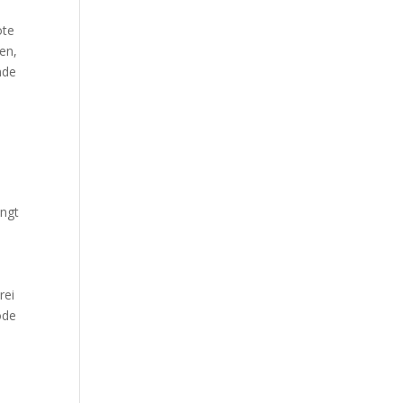
ote
ten,
nde
ingt
rei
ode