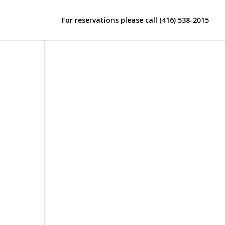
For reservations please call (416) 538-2015