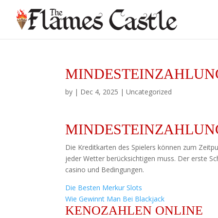
MINDESTEINZAHLUNG
by
|
Dec 4, 2025
| Uncategorized
MINDESTEINZAHLUNG
Die Kreditkarten des Spielers können zum Zeitp
jeder Wetter berücksichtigen muss. Der erste Sc
casino und Bedingungen.
Die Besten Merkur Slots
Wie Gewinnt Man Bei Blackjack
KENOZAHLEN ONLINE