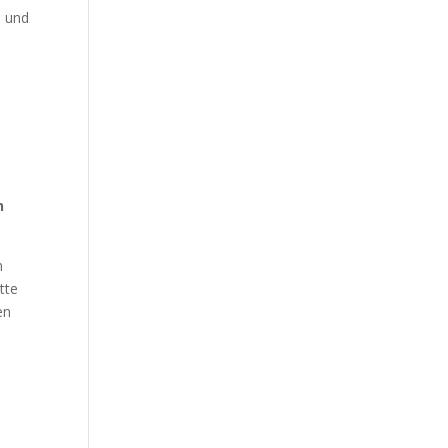
n und
n
n
tte
en