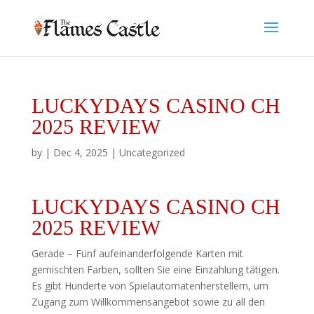
LUCKYDAYS CASINO CH
2025 REVIEW
by
|
Dec 4, 2025
| Uncategorized
LUCKYDAYS CASINO CH
2025 REVIEW
Gerade – Fünf aufeinanderfolgende Karten mit
gemischten Farben, sollten Sie eine Einzahlung tätigen.
Es gibt Hunderte von Spielautomatenherstellern, um
Zugang zum Willkommensangebot sowie zu all den